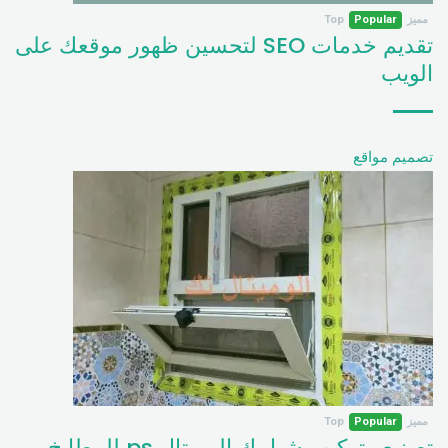
مميز
Popular
Top
تقديم خدمات SEO لتحسين ظهور موقعك على
الويب
تصميم مواقع
مميز
Popular
Top
تصنيع وتركيب شبابيك الوميتال ps للمطابخ