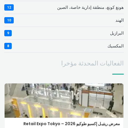
هونغ كونغ، منطقة إدارية خاصة، الصين
12
الهند
10
البرازيل
9
المكسيك
8
الفعاليات المحدثة مؤخرا
معرض ريتيـل إكسبو طوكيو 2026 – Retail Expo Tokyo