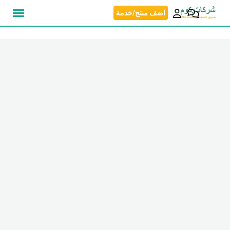
نتقل
اضف منتج/خدمة
لى
لمحتوى