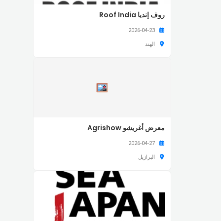
روف إنديا Roof India
2026-04-23
الهند
معرض أغريشو Agrishow
2026-04-27
البرازيل