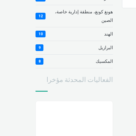
هونغ كونغ، منطقة إدارية خاصة،
12
الصين
الهند
10
البرازيل
9
المكسيك
8
الفعاليات المحدثة مؤخرا