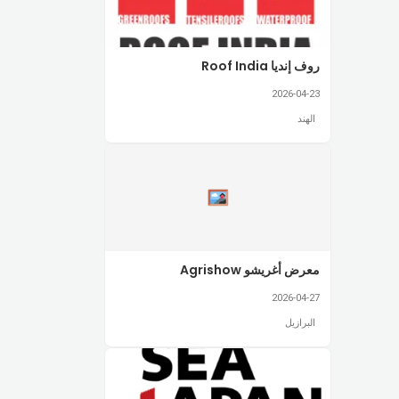
روف إنديا Roof India
2026-04-23
الهند
معرض أغريشو Agrishow
2026-04-27
البرازيل