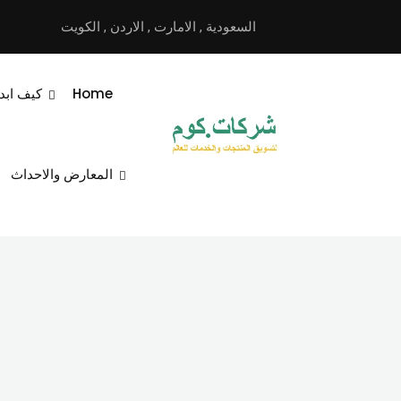
نتقل
السعودية
,
الامارت
,
الاردن
,
الكويت
لى
لمحتوى
Home
كيف ابد
المعارض والاحداث