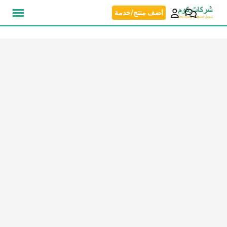
نتقل
اضف منتج/خدمة
لى
لمحتوى