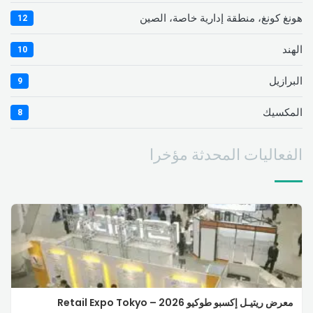
هونغ كونغ، منطقة إدارية خاصة، الصين
12
الهند
10
البرازيل
9
المكسيك
8
الفعاليات المحدثة مؤخرا
معرض ريتيـل إكسبو طوكيو 2026 – Retail Expo Tokyo