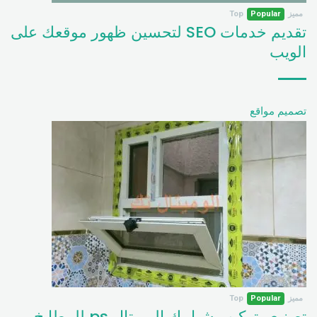
مميز
Popular
Top
تقديم خدمات SEO لتحسين ظهور موقعك على
الويب
تصميم مواقع
مميز
Popular
Top
تصنيع وتركيب شبابيك الوميتال ps للمطابخ