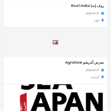
روف إنديا Roof India
2026-04-23
الهند
معرض أغريشو Agrishow
2026-04-27
البرازيل