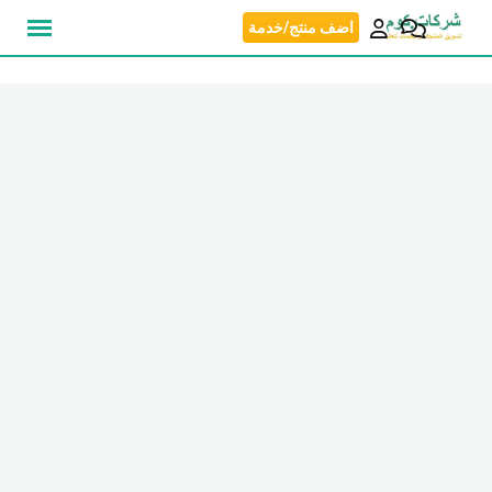
نتقل
اضف منتج/خدمة
لى
لمحتوى