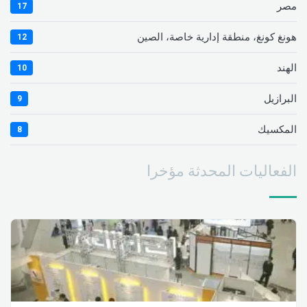
مصر
17
هونغ كونغ، منطقة إدارية خاصة، الصين
12
الهند
10
البرازيل
9
المكسيك
8
الفعاليات المحدثة مؤخرا