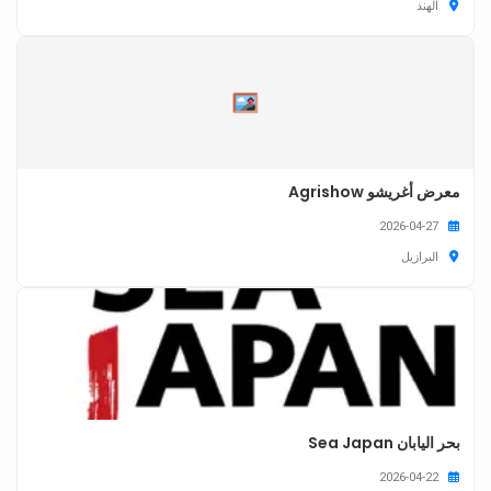
الهند
معرض أغريشو Agrishow
2026-04-27
البرازيل
بحر اليابان Sea Japan
2026-04-22