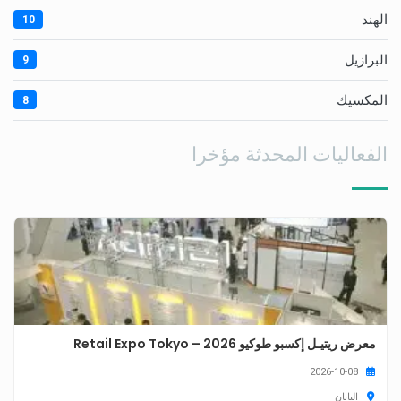
الهند
10
البرازيل
9
المكسيك
8
الفعاليات المحدثة مؤخرا
معرض ريتيـل إكسبو طوكيو 2026 – Retail Expo Tokyo
2026-10-08
اليابان