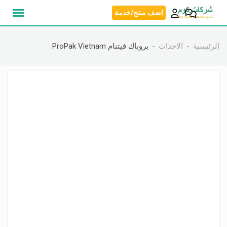
نتقل
اضف منتج/خدمة
لى
لمحتوى
الرئيسية
الاحداث
بروباك فيتنام ProPak Vietnam