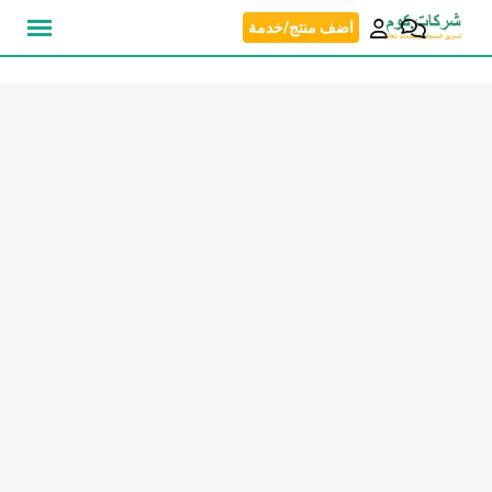
نتقل
اضف منتج/خدمة
لى
لمحتوى