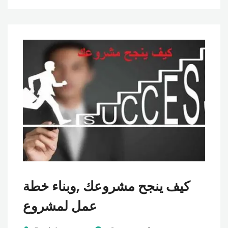
كيف ينجح مشروعك ,وبناء خطة
عمل لمشروع