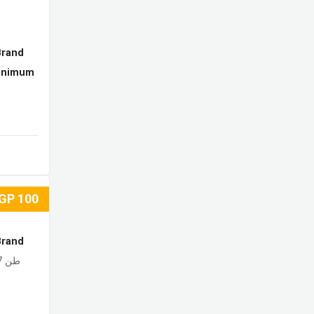
Brand
inimum
GP
100
Brand
طن