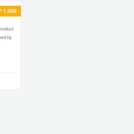
P
1,000
product
ned by