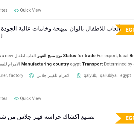
ites
Quick View
جمع ألعاب للاطفال بالوان مبهجة وخامات عالية الجودة 
EG
ل
us
new
العاب اطفال
نوع منتج الفيبر
Status for trade
For export, local
B
الاهرام للفي
Manufacturing country
egypt
Transport
Determined by 
rer, factory
الاهرام للفيبر جلاس
qalyub
,
qaliubiya
,
egypt
ites
Quick View
تصنيع اكشاك حراسه فيبر جلاس من شرك
EG