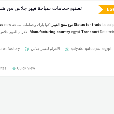
تصنيع حمامات سباحة فيبر جلاس من شرك
EG
us
new
اكوا بارك وحمامات سباحة
نوع منتج الفيبر
Status for trade
Local 
الاهرام للفيبر جلاس
Manufacturing country
egypt
Transport
Determi
rer, factory
الاهرام للفيبر جلاس
qalyub
,
qaliubiya
,
egypt
ites
Quick View