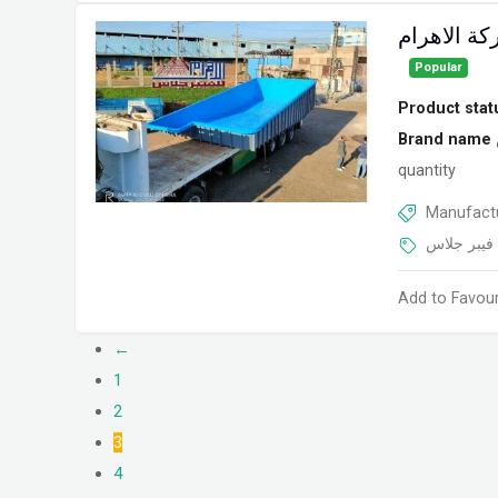
ة الاهرام
Popular
Product stat
Brand name
quantity
Manufactu
فيبر جلاس
Add to Favour
←
1
2
3
4