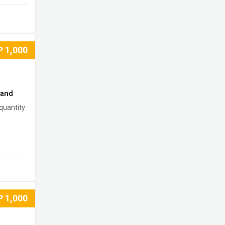
م
P
1,000
rand
quantity
P
1,000