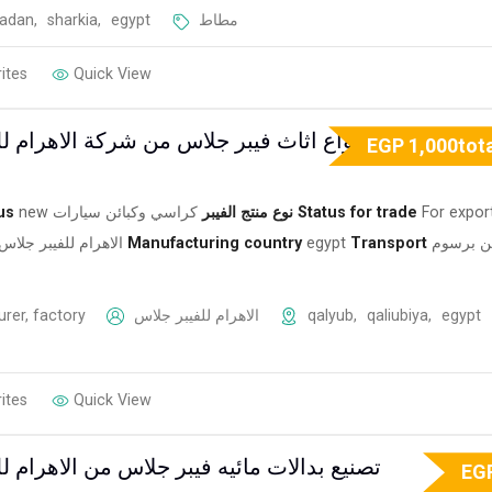
madan
,
sharkia
,
egypt
مطاط
ites
Quick View
تصنيع جميع انواع اثاث فيبر جلاس من شركة الاهرام ل
EGP
1,000
tot
us
new
كراسي وكبائن سيارات
نوع منتج الفيبر
Status for trade
For export
الاهرام للفيبر جلاس
Manufacturing country
egypt
Transport
 برسوم
rer, factory
الاهرام للفيبر جلاس
qalyub
,
qaliubiya
,
egypt
ites
Quick View
تصنيع بدالات مائيه فيبر جلاس من الاهرام ل
EG