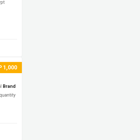
ypt
P
1,000
l
Brand
quantity