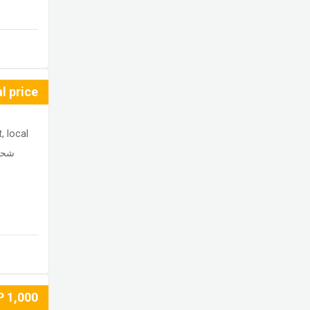
al price
, local
شحن
P
1,000