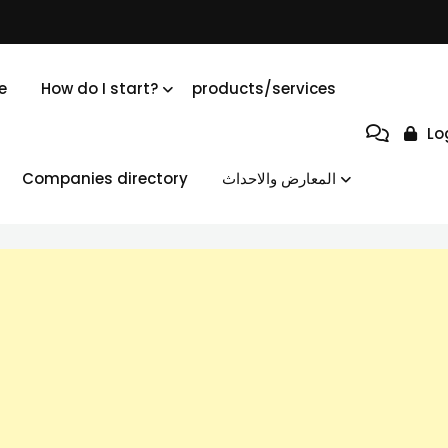
e
How do I start?
products/services
Lo
Companies directory
المعارض والاحداث