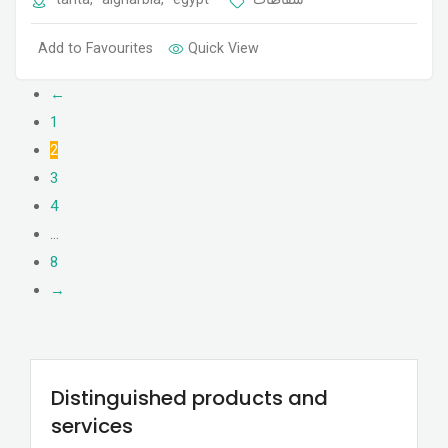
Add to Favourites
Quick View
←
1
2
3
4
…
8
→
Distinguished products and
services