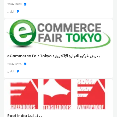
2026-10-08
اليابان
معرض طوكيو للتجارة الإلكترونية eCommerce Fair Tokyo
2026-02-25
اليابان
روف إنديا Roof India