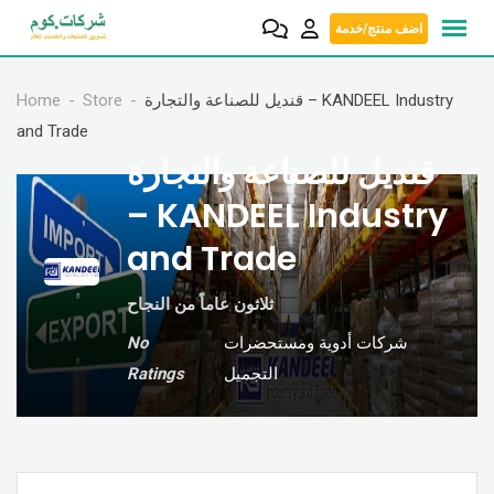
Skip
اضف منتج/خدمة
to
content
Home
Store
قنديل للصناعة والتجارة – KANDEEL Industry
and Trade
قنديل للصناعة والتجارة
– KANDEEL Industry
and Trade
ثلاثون عاماً من النجاح
No
شركات أدوية ومستحضرات
Ratings
التجميل