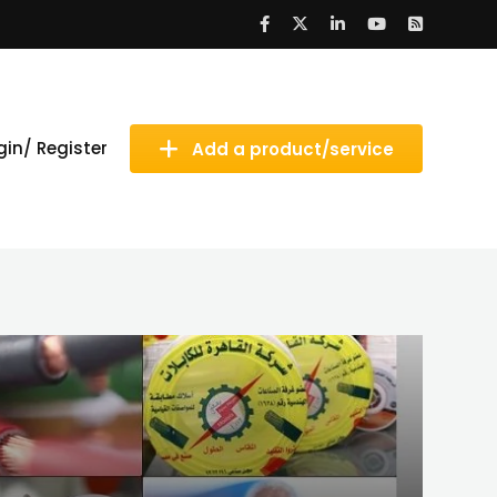
gin/ Register
Add a product/service