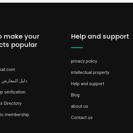
o make your
Help and support
cts popular
privacy policy
rkat.com
intellectual property
دليل المعارض 
Help and support
 verification
Blog
s Directory
about us
 to membership
Contact us