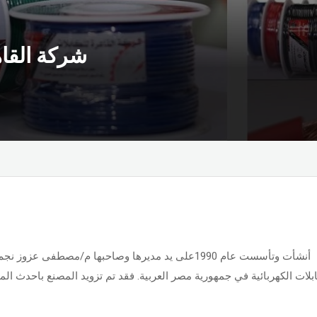
شركة القاه
أنشأت وتأسست عام 1990على يد مديرها وصاحبها م/مصطفى
ابلات الكهربائية في جمهورية مصر العربية. فقد تم تزويد المصنع باحدث ال