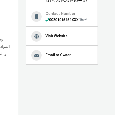
Contact Number
00201015151XXX
(Show)
Visit Website
المواد
و ال
Email to Owner