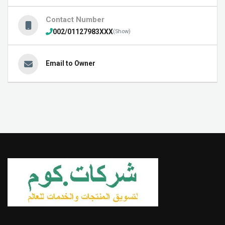
Contact Number
002/01127983XXX
(Show)
Email to Owner