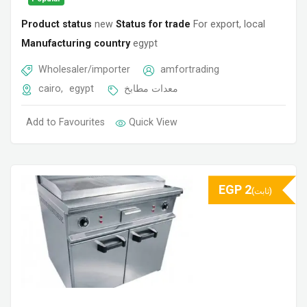
Product status
new
Status for trade
For export, local
Manufacturing country
egypt
Wholesaler/importer
amfortrading
cairo
,
egypt
معدات مطابخ
Add to Favourites
Quick View
EGP
2
(ثابت)