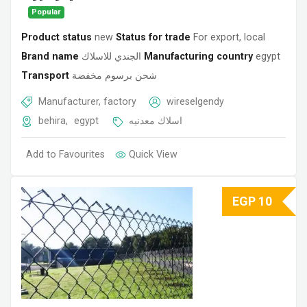
Popular
Product status
new
Status for trade
For export, local
Brand name
الجندي للاسلاك
Manufacturing country
egypt
Transport
شحن برسوم مخفضة
Manufacturer, factory
wireselgendy
behira
,
egypt
اسلاك معدنيه
Add to Favourites
Quick View
EGP
10