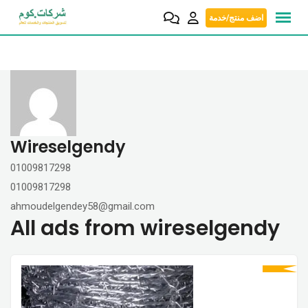
Skip
اضف منتج/خدمة
to
content
Wireselgendy
01009817298
01009817298
ahmoudelgendey58@gmail.com
All ads from wireselgendy