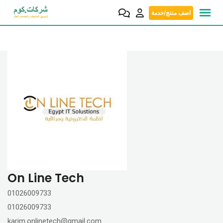
Skip
اضف منتج/خدمة
to
content
On Line Tech
01026009733
01026009733
karim.onlinetech@gmail.com