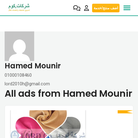
Skip
اضف منتج/خدمة
to
content
Hamed Mounir
01000108460
lord2010h@gmail.com
All ads from Hamed Mounir