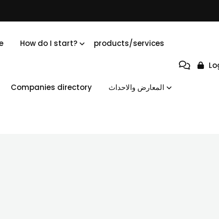
e
How do I start?
products/services
Lo
Companies directory
المعارض والاحداث