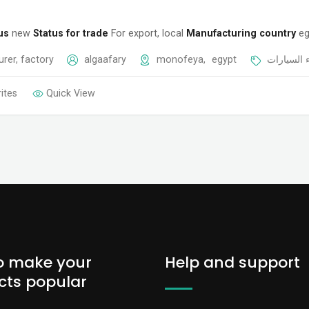
us
new
Status for trade
For export, local
Manufacturing country
eg
rer, factory
algaafary
monofeya
,
egypt
 السيارات
ites
Quick View
o make your
Help and support
cts popular