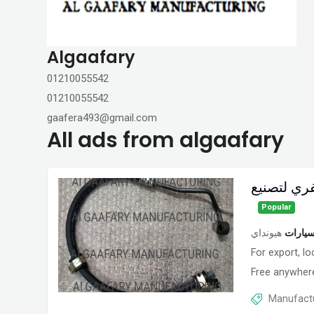
Algaafary
⁦01210055542⁩
⁦01210055542⁩
gaafera493@gmail.com
All ads from algaafary
ري لتصنيع
Popular
سيارات
هيونداي
For export, lo
Free anywhere
Manufactu