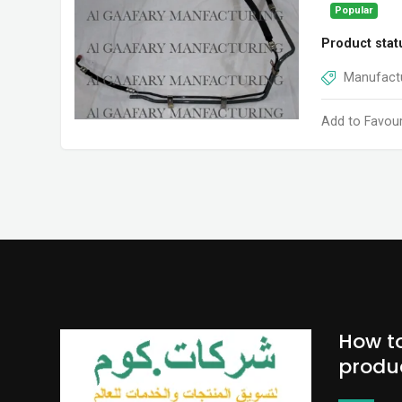
Popular
Product stat
Manufactu
Add to Favour
How t
produ