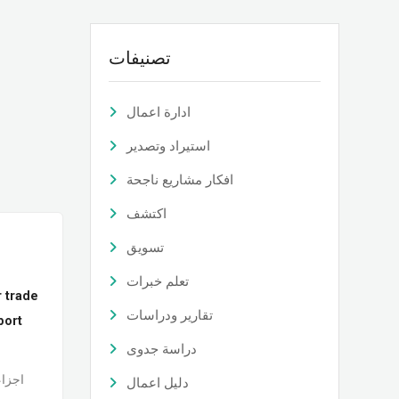
تصنيفات
ادارة اعمال
استيراد وتصدير
افكار مشاريع ناجحة
اكتشف
تسويق
تعلم خبرات
r trade
تقارير ودراسات
port
دراسة جدوى
اجزاء
دليل اعمال