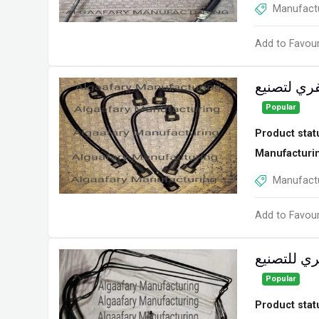
Manufactu
Add to Favour
ري لتصنيع
Popular
Product stat
Manufacturi
Manufactu
Add to Favour
ي للتصنيع
Popular
Product stat