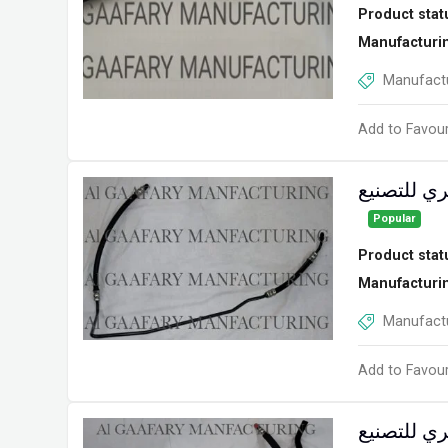
Product stat
Manufacturi
Manufactu
Add to Favour
ي للتصنيع
Popular
Product stat
Manufacturi
Manufactu
Add to Favour
ري للتصنيع