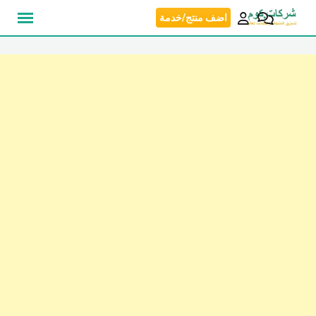
نتقل
اضف منتج/خدمة
لى
لمحتوى